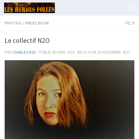
Skip to content
PHOTOS
/
PRESS BOOK
0
Le collectif N2O
PAR
CHARLES N2O
· PUBLIÉ
30 AVRIL 2018
· MIS À JOUR
19 NOVEMBRE 2023