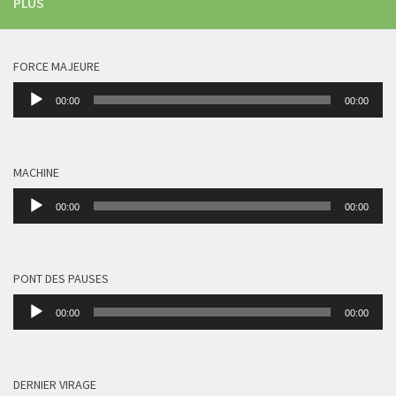
PLUS
FORCE MAJEURE
Lecteur
00:00
00:00
audio
MACHINE
Lecteur
00:00
00:00
audio
PONT DES PAUSES
Lecteur
00:00
00:00
audio
DERNIER VIRAGE