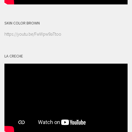
SKIN COLOR BROWN
https://youtu.be/FwWpw9aTtoo
LA CRECHE