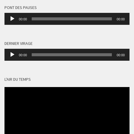
PONT DES PAUSES
Lecteur
00:00
00:00
audio
DERNIER VIRAGE
Lecteur
00:00
00:00
audio
L'AIR DU TEMPS