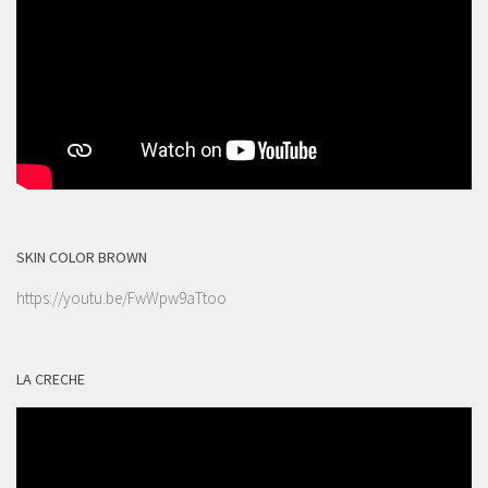
SKIN COLOR BROWN
https://youtu.be/FwWpw9aTtoo
LA CRECHE