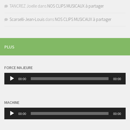
TANCREZ Joelle
dans
NOS CLIPS MUSICAUX à partager
Scarselli-Jean-Louis
dans
NOS CLIPS MUSICAUX à partager
PLUS
FORCE MAJEURE
Lecteur
00:00
00:00
audio
MACHINE
Lecteur
00:00
00:00
audio