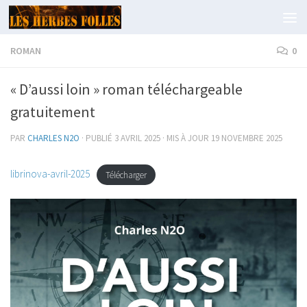
Skip to content
ROMAN
0
« D’aussi loin » roman téléchargeable
gratuitement
PAR
CHARLES N2O
· PUBLIÉ
3 AVRIL 2025
· MIS À JOUR
19 NOVEMBRE 2025
librinova-avril-2025
Télécharger