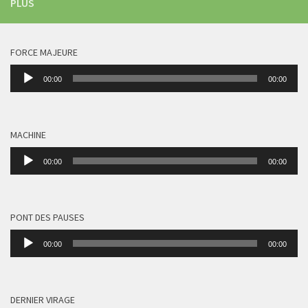
PLUS
FORCE MAJEURE
Lecteur
00:00
00:00
audio
MACHINE
Lecteur
00:00
00:00
audio
PONT DES PAUSES
Lecteur
00:00
00:00
audio
DERNIER VIRAGE